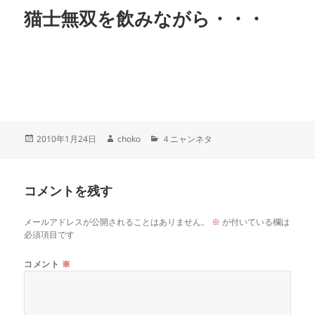
猫士無双を飲みながら・・・
投
作
カ
2010年1月24日
choko
４ニャンネタ
稿
成
テ
日:
者
ゴ
リ
コメントを残す
ー
メールアドレスが公開されることはありません。
※
が付いている欄は
必須項目です
コメント
※