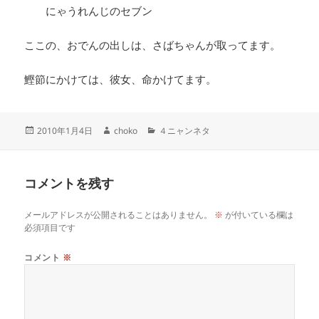
にゃうれんじのセブン
ここの、おでんの出しは、さばちゃんが取ってます。
鰹節にかけては、彼女、命かけてます。
投
作
カ
2010年1月4日
choko
４ニャンネタ
稿
成
テ
日:
者
ゴ
リ
コメントを残す
ー
メールアドレスが公開されることはありません。
※
が付いている欄は
必須項目です
コメント
※