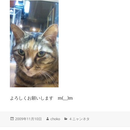
よろしくお願いします m(__)m
投
作
カ
2009年11月10日
choko
４ニャンネタ
稿
成
テ
日:
者
ゴ