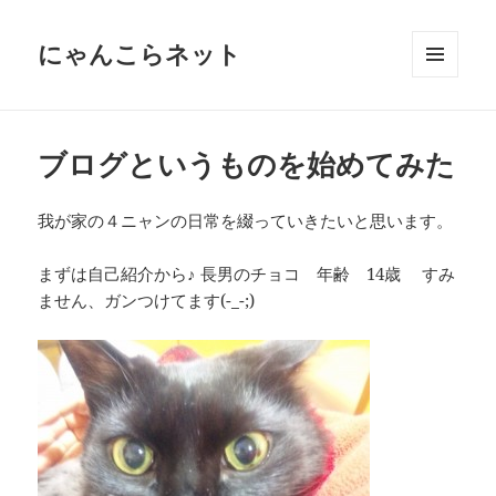
にゃんこらネット
メニュ
ーとウ
ィジェ
ット
ブログというものを始めてみた
我が家の４ニャンの日常を綴っていきたいと思います。
まずは自己紹介から♪ 長男のチョコ 年齢 14歳 すみ
ません、ガンつけてます(-_-;)