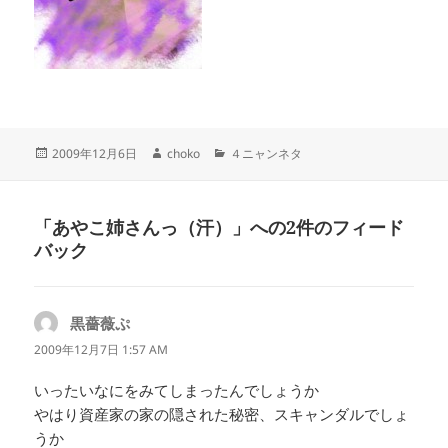
投
作
カ
2009年12月6日
choko
４ニャンネタ
稿
成
テ
日:
者
ゴ
リ
「あやこ姉さんっ（汗）」への2件のフィード
ー
バック
黒薔薇ぷ
よ
り:
2009年12月7日 1:57 AM
いったいなにをみてしまったんでしょうか
やはり資産家の家の隠された秘密、スキャンダルでしょ
うか