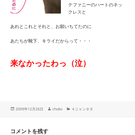
テファニーのハートのネッ
クレスと
あれとこれとそれと、お願いちてたのに
あたちが靴下、キライだからって・・・
来なかったわっ（泣）
投
作
カ
2009年12月26日
choko
４ニャンネタ
稿
成
テ
日:
者
ゴ
リ
コメントを残す
ー