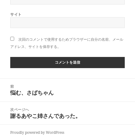
サイト
次回のコメントで使用するためブラウザーに自分の名前、メール
アドレス、サイトを保存する。
投
前
稿
悩む、さばちゃん
前
ナ
の
ビ
投
次ページへ
ゲ
稿:
謝るあやこ姉さんであった。
次
ー
の
シ
投
ョ
Proudly powered by WordPress