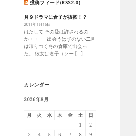
投稿フィード(RSS2.0)
月９ドラマに倉子が抜擢！？
2011年1月16日
はたして その愛は許されるの
か・・・ 出会うはずのない二匹
は凍りつく冬の倉庫で出会っ
た。 彼女は倉子（ソー […]
カレンダー
2026年8月
月
火
水
木
金
土
日
1
2
3
4
5
6
7
8
9