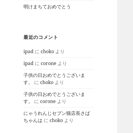
明けまちておめでとう
最近のコメント
ipad
に
choko
より
ipad
に
corone
より
子供の日おめでとうございま
す。
に
choko
より
子供の日おめでとうございま
す。
に
corone
より
にゃうれんじセブン猫店長さば
ちゃんは
に
choko
より