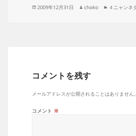
投
作
カ
2009年12月31日
choko
４ニャンネ
稿
成
テ
日:
者
ゴ
リ
ー
コメントを残す
メールアドレスが公開されることはありません
コメント
※