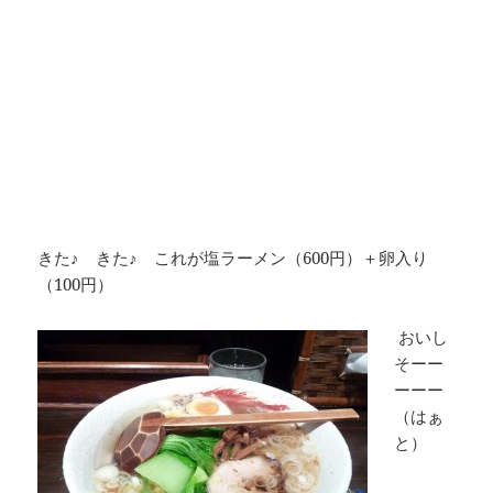
きた♪ きた♪ これが塩ラーメン（600円）＋卵入り
（100円）
おいし
そーー
ーーー
（はぁ
と）