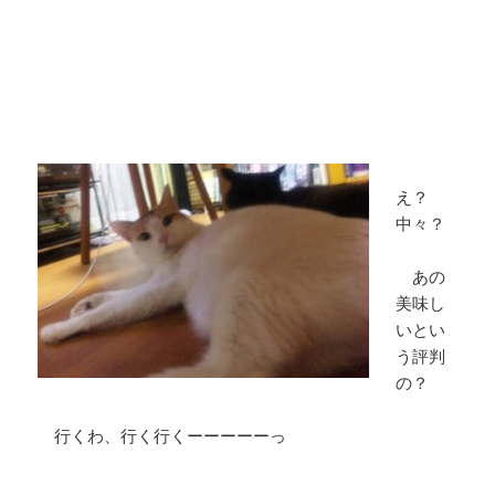
え？
中々？
あの
美味し
いとい
う評判
の？
行くわ、行く行くーーーーーっ