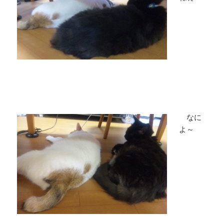
なに
よ～