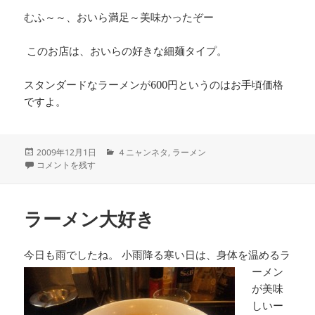
むふ～～、おいら満足～美味かったぞー
このお店は、おいらの好きな細麺タイプ。
スタンダードなラーメンが600円というのはお手頃価格
ですよ。
投
カ
2009年12月1日
４ニャンネタ
,
ラーメン
稿
中々ラーメン に
テ
コメントを残す
日:
ゴ
リ
ー
ラーメン大好き
今日も雨でしたね。
小雨降る寒い日は、身体を温めるラ
ーメン
が美味
しいー