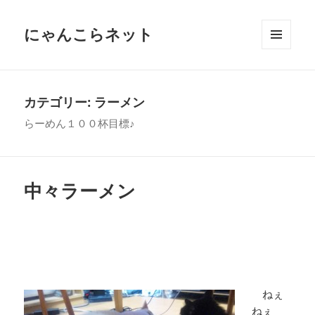
にゃんこらネット
メニュ
ーとウ
ィジェ
ット
カテゴリー:
ラーメン
らーめん１００杯目標♪
中々ラーメン
ねぇ
ねぇ